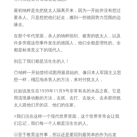
最初纳粹是先把犹太人隔离开来，因为一开始并没有想过
要杀人。只是想把他们赶走，搬到一些德国势力范围的边
缘去。
在那个年代里面，杀人的纳粹组织、被害的犹太人，以及
许多旁观这些事件发生的德国人，他们全都是理性的。全
都是标准意义下的现代人。
别忘了我们都是活生生的人！
😶纳粹一开始曾经试图用最原始的、像日本人军国主义思
想一样，殘忍地杀害人的方法，来对付犹太人，
比如说发生在1939年11月9号非常有名的水晶之夜。它是
用流氓暴动般的方法，去抓、去打、去放火、去杀那些犹
太人跟他们开的店、他们的住家。
⚡️我们活在这样一个现代世界里面，这个世界常常会让我
们忘记，我们每一个人都是活生生的人。
🌝至于教育这件事，所以还是要回到最简单的作为出发