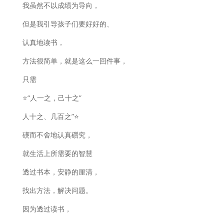
我虽然不以成绩为导向，
但是我引导孩子们要好好的、
认真地读书，
方法很简单，就是这么一回件事，
只需
⭐️“人一之，己十之”
人十之、几百之”⭐️
碶而不舍地认真礸究，
就生活上所需要的智慧
透过书本，安静的厘清，
找出方法，解决问题。
因为透过读书，