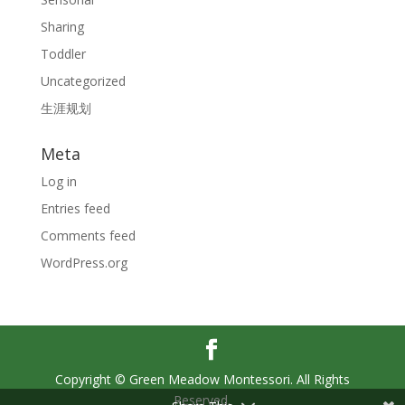
Sharing
Toddler
Uncategorized
生涯规划
Meta
Log in
Entries feed
Comments feed
WordPress.org
Copyright © Green Meadow Montessori. All Rights
Reserved.